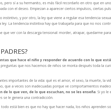
s, pero sí a su hermanito, es más fácil recordarlo en otro que en u
onada con el deseo. Empiezan a aparecer ciertos impulsos, ciertas puls
o instintivo, y por otro, la ley que viene a regular esa tendencia sexua
a ley. La tendencia instintiva hay que trabajarla para que no nos cont
e que ver con la descarga tensional: morder, atrapar, quedarme para
 PADRES?
untas que hace el niño y responder de acuerdo con lo que es
preguntas que nos hacemos de niños se monta después toda la curiosid
ntes importantes de la vida: qué es el amor, el sexo, la muerte, la 
niño, que a veces son inadecuadas porque ve comportamientos inadec
n de lo que ven, de lo que escuchan, no se les enseña
. Si yo l
es se le genera una contradicción.
Si todo está bien es que no hay que hacer nada, los niños aprenden 