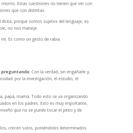
no mismo. Estas cuestiones no tienen que ver con
iones que son distintas.
l ilícita, porque somos sujetos del lenguaje, es
role, no nos maneje.
 mí. Es como un gesto de rabia.
tá preguntando
. Con la verdad, sin engañarle y,
ad: por la investigación, el estudio, el
vida, papá, mamá. Todo esto se va organizando
uados en los padres. Esto es muy importante,
e enseño que no se puede tocar el pitito y de
solos, crecen solos, poniéndoles determinados