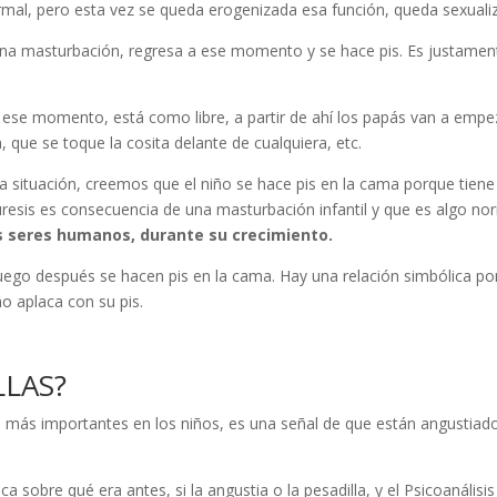
rmal, pero esta vez se queda erogenizada esa función, queda sexuali
 una masturbación, regresa a ese momento y se hace pis. Es justamen
n ese momento, está como libre, a partir de ahí los papás van a emp
, que se toque la cosita delante de cualquiera, etc.
 situación, creemos que el niño se hace pis en la cama porque tiene
resis es consecuencia de una masturbación infantil y que es algo 
s seres humanos, durante su crecimiento.
ego después se hacen pis en la cama. Hay una relación simbólica porqu
ño aplaca con su pis.
LLAS?
s más importantes en los niños, es una señal de que están angustiado
sobre qué era antes, si la angustia o la pesadilla, y el Psicoanálisis