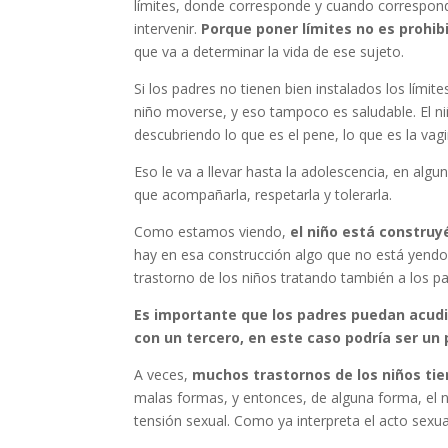
límites, donde corresponde y cuando corresponde
intervenir.
Porque poner límites no es prohibi
que va a determinar la vida de ese sujeto.
Si los padres no tienen bien instalados los lími
niño moverse, y eso tampoco es saludable. El niñ
descubriendo lo que es el pene, lo que es la v
Eso le va a llevar hasta la adolescencia, en al
que acompañarla, respetarla y tolerarla.
Como estamos viendo,
el niño está constru
hay en esa construcción algo que no está yendo 
trastorno de los niños tratando también a los pa
Es importante que los padres puedan acudir
con un tercero, en este caso podría ser un
A veces,
muchos trastornos de los niños tie
malas formas, y entonces, de alguna forma, el ni
tensión sexual. Como ya interpreta el acto sex