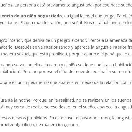
 sueños. La persona está previamente angustiada, por eso hace sueño
cuencia de un niño angustiado
, da igual la edad que tenga. Tambi
gustiados. Es una manifestación, una señal. Nos está hablando en los
gro interior, que deriva de un peligro exterior. Frente a la amenaza d
 hacerlo. Después se va interiorizando y aparece la angustia interior 
 manera sexual, que está prohibida, porque aparece el papá que le d
cuando se va con ella a la cama y el niño se tiene que ir a su habita
abitación”. Pero no por eso el niño de tener deseos hacia su mamá.
, porque es un impedimento que aparece en medio de la relación con m
urante la noche. Porque, en la realidad, no se realizan. En los sueño
á muy cerca de realizarse ese deseo, en el sueño, aparece la angustia 
zar esos deseos prohibidos. En este caso, el pavor nocturno, la angust
ometer algo ilícito, de manera imaginaria.