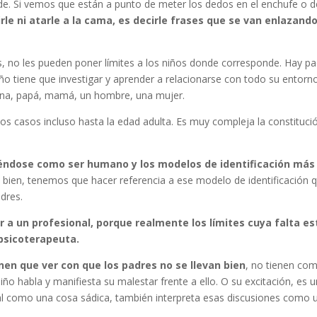
. Si vemos que están a punto de meter los dedos en el enchufe o de 
rle ni atarle a la cama, es decirle frases que se van enlazand
tes, no les pueden poner límites a los niños donde corresponde. Hay pa
o tiene que investigar y aprender a relacionarse con todo su entorno
agina, papá, mamá, un hombre, una mujer.
gunos casos incluso hasta la edad adulta. Es muy compleja la constitu
yéndose como ser humano y los modelos de identificación más 
bien, tenemos que hacer referencia a ese modelo de identificación q
dres.
 a un profesional, porque realmente los límites cuya falta e
 psicoterapeuta.
nen que ver con que los padres no se llevan bien
, no tienen com
ño habla y manifiesta su malestar frente a ello. O su excitación, es 
ual como una cosa sádica, también interpreta esas discusiones como 