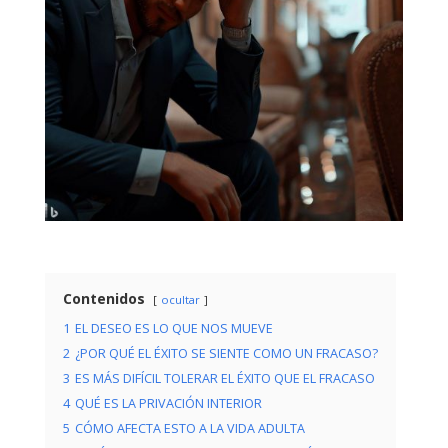
Contenidos
ocultar
1
EL DESEO ES LO QUE NOS MUEVE
2
¿POR QUÉ EL ÉXITO SE SIENTE COMO UN FRACASO?
3
ES MÁS DIFÍCIL TOLERAR EL ÉXITO QUE EL FRACASO
4
QUÉ ES LA PRIVACIÓN INTERIOR
5
CÓMO AFECTA ESTO A LA VIDA ADULTA