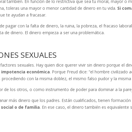
al también. En función de lo restrictiva que sea tu moral, mayor o m
na, toleras una mayor o menor cantidad de dinero en tu vida.
Si com
ue te ayudan a fracasar.
e pagar con la falta de dinero, la ruina, la pobreza, el fracaso labor
a de dinero. El dinero empieza a ser una problemática.
IONES SEXUALES
 factores sexuales. Hay quien dice querer vivir sin dinero porque el d
a
impotencia económica
. Porque Freud dice: “el hombre civilizado 
 procediendo con la misma doblez, el mismo falso pudor y la misma 
mor de los otros, o como instrumento de poder para dominar a la parej
anar más dinero que los padres. Están cualificados, tienen formació
social o de familia
. En ese caso, el dinero también es equivalente