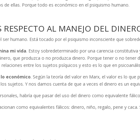
s de ellas. Porque todo es económico en el psiquismo humano.
 RESPECTO AL MANEJO DEL DINER
l ser humano. Está tocado por el psiquismo inconsciente que sobrede
mina mi vida
. Estoy sobredeterminado por una carencia constitutiva y
nero, que produzca o no produzca dinero. Porque tener o no tener dine
 relaciones entre los sujetos psíquicos y esto es lo que en psicoanáli
y lo económico
. Según la teoría del valor en Marx, el valor es lo que
a los sujetos. Y nos damos cuenta de que a veces el dinero es un equiv
sonales, habría que pasar del uso del dinero como equivalente fálico
acionan como equivalentes fálicos: dinero, niño, regalo, pene y caca.