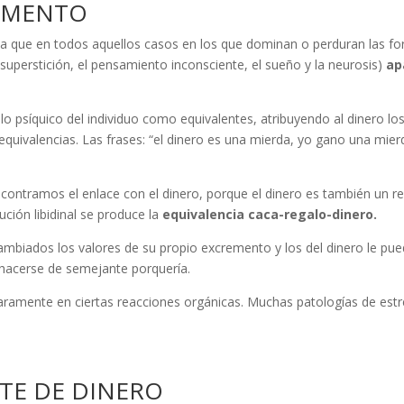
EMENTO
a que en todos aquellos casos en los que dominan o perduran las fo
la superstición, el pensamiento inconsciente, el sueño y la neurosis)
ap
llo psíquico del individuo como equivalentes, atribuyendo al dinero lo
equivalencias. Las frases: “el dinero es una mierda, yo gano una mier
contramos el enlace con el dinero, porque el dinero es también un re
ución libidinal se produce la
equivalencia caca-regalo-dinero.
ambiados los valores de su propio excremento y los del dinero le pued
shacerse de semejante porquería.
laramente en ciertas reacciones orgánicas. Muchas patologías de est
TE DE DINERO