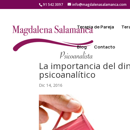
91 542 3097
info@magdalenasalamanca.com
Terapia de Pareja
Ter
Blog
Contacto
La importancia del din
psicoanalítico
Dic 14, 2016