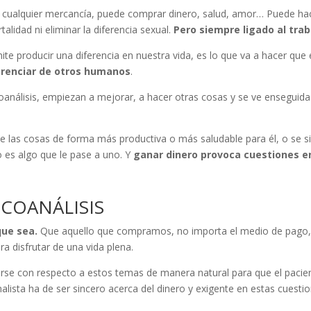
or cualquier mercancía, puede comprar dinero, salud, amor… Puede hac
alidad ni eliminar la diferencia sexual.
Pero siempre ligado al trab
mite producir una diferencia en nuestra vida, es lo que va a hacer que
ferenciar de otros humanos
.
nálisis, empiezan a mejorar, a hacer otras cosas y se ve enseguida 
 las cosas de forma más productiva o más saludable para él, o se si
o es algo que le pase a uno. Y
ganar dinero provoca cuestiones e
ICOANÁLISIS
que sea.
Que aquello que compramos, no importa el medio de pago,
ra disfrutar de una vida plena.
se con respecto a estos temas de manera natural para que el pacient
nalista ha de ser sincero acerca del dinero y exigente en estas cuest