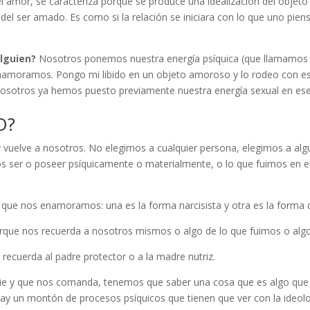
l amor, se caracteriza porque se produce una idealización del objet
 ser amado. Es como si la relación se iniciara con lo que uno piens
lguien?
Nosotros ponemos nuestra energía psíquica (que llamamos en p
enamoramos. Pongo mi libido en un objeto amoroso y lo rodeo con e
 nosotros ya hemos puesto previamente nuestra energía sexual en es
O?
vuelve a nosotros. No elegimos a cualquier persona, elegimos a algu
 ser o poseer psíquicamente o materialmente, o lo que fuimos en e
 que nos enamoramos: una es la forma narcisista y otra es la forma
rque nos recuerda a nosotros mismos o algo de lo que fuimos o algo 
 recuerda al padre protector o a la madre nutriz.
cie y que nos comanda, tenemos que saber una cosa que es algo que c
Hay un montón de procesos psíquicos que tienen que ver con la ideolog