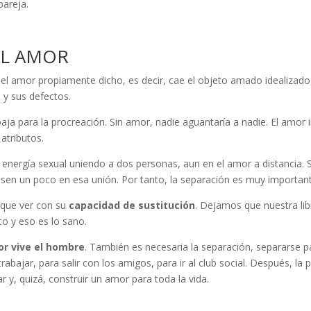
pareja.
AL AMOR
l amor propiamente dicho, es decir, cae el objeto amado idealizado,
 y sus defectos.
ja para la procreación. Sin amor, nadie aguantaría a nadie. El amor impl
atributos.
 energía sexual uniendo a dos personas, aun en el amor a distancia. S
rasen un poco en esa unión. Por tanto, la separación es muy important
 que ver con su
capacidad de sustitución
. Dejamos que nuestra lib
to y eso es lo sano.
r vive el hombre
. También es necesaria la separación, separarse par
abajar, para salir con los amigos, para ir al club social. Después, la p
 y, quizá, construir un amor para toda la vida.