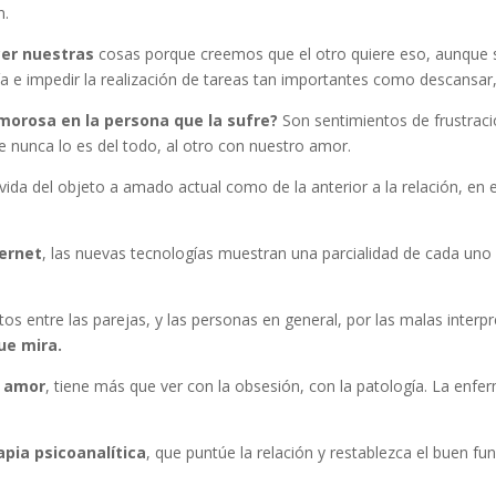
n.
er nuestras
cosas porque creemos que el otro quiere eso, aunque s
 e impedir la realización de tareas tan importantes como descansar,
morosa en la persona que la sufre?
Son sentimientos de frustrac
e nunca lo es del todo, al otro con nuestro amor.
 vida del objeto a amado actual como de la anterior a la relación, en e
ternet
, las nuevas tecnologías muestran una parcialidad de cada uno
os entre las parejas, y las personas en general, por las malas interp
ue mira.
l amor
, tiene más que ver con la obsesión, con la patología. La enferm
apia psicoanalítica
, que puntúe la relación y restablezca el buen fu