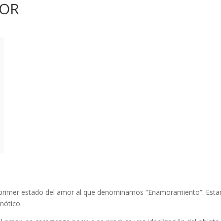
MOR
un primer estado del amor al que denominamos “Enamoramiento”. Es
nótico.