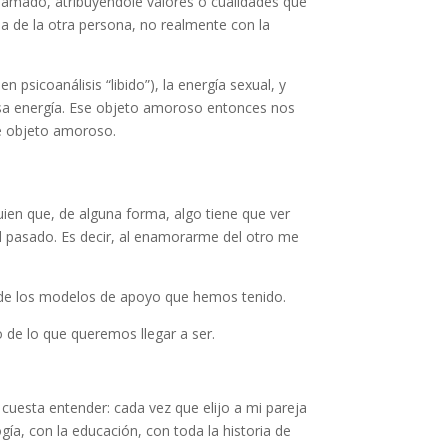
o amado, atribuyéndole valores o cualidades que
a de la otra persona, no realmente con la
sicoanálisis “libido”), la energía sexual, y
sa energía. Ese objeto amoroso entonces nos
e objeto amoroso.
ien que, de alguna forma, algo tiene que ver
l pasado. Es decir, al enamorarme del otro me
 de los modelos de apoyo que hemos tenido.
de lo que queremos llegar a ser.
uesta entender: cada vez que elijo a mi pareja
ía, con la educación, con toda la historia de