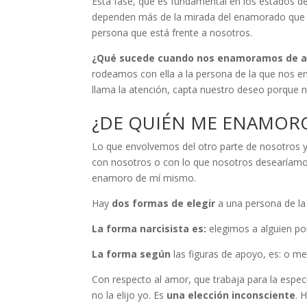
Esta fase, que es fundamental en los estados de
dependen más de la mirada del enamorado que del
persona que está frente a nosotros.
¿
Qué sucede cuando nos enamoramos de a
rodeamos con ella a la persona de la que nos 
llama la atención, capta nuestro deseo porque
¿DE QUIÉN ME ENAMOR
Lo que envolvemos del otro parte de nosotros y 
con nosotros o con lo que nosotros desearíamos
enamoro de mí mismo.
Hay
dos formas de elegir
a una persona de la
La forma narcisista es:
elegimos a alguien po
La forma según
las figuras de apoyo, es: o me
Con respecto al amor, que trabaja para la espe
no la elijo yo. Es
una elección inconsciente
. 